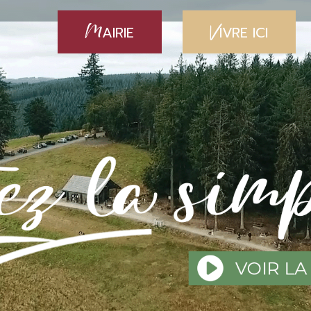
M
V
AIRIE
IVRE ICI