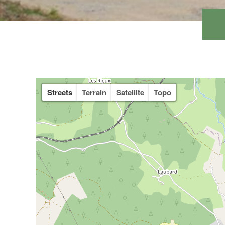
Streets
Terrain
Satellite
Topo