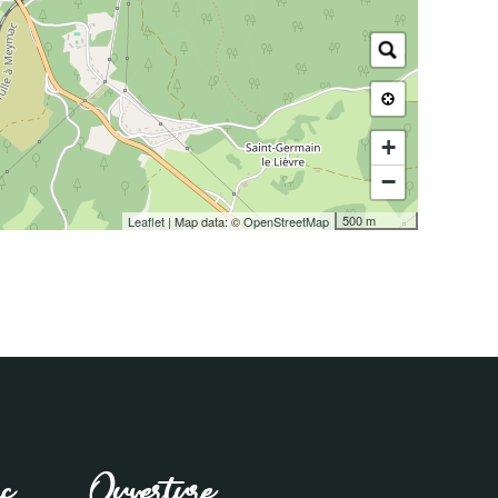
+
−
500 m
Leaflet
| Map data: ©
OpenStreetMap
ac
Ouverture